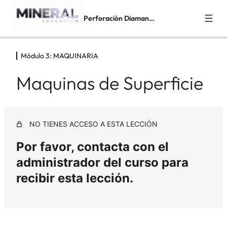
Perforación Diamantina – DDH
Módulo 3: MAQUINARIA
Módulo 1: PROCESO DE EXPLORACIÓN
3 lecciones, 1 cuestionario
Maquinas de Superficie
Módulo 2: PERFORACION
DIAMANTINA
4 lecciones, 1 cuestionario
Módulo 3: MAQUINARIA
NO TIENES ACCESO A ESTA LECCIÓN
Por favor, contacta con el
Maquinas de Superficie
administrador del curso para
Maquinas de Interior
recibir esta lección.
Material complementario
Cuestionario
Módulo 4: ACCESORIOS Y