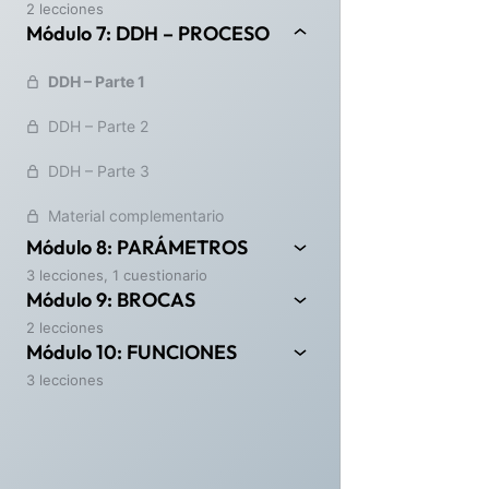
2 lecciones
Módulo 7: DDH – PROCESO
An
DDH – Parte 1
DDH – Parte 2
DDH – Parte 3
Material complementario
Módulo 8: PARÁMETROS
3 lecciones, 1 cuestionario
Módulo 9: BROCAS
2 lecciones
Módulo 10: FUNCIONES
3 lecciones