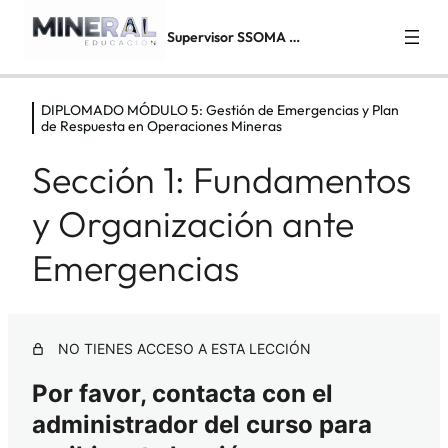
Supervisor SSOMA en Minería
DIPLOMADO MÓDULO 5: Gestión de Emergencias y Plan
DIPLOMADO MÓDULO 0: Introducción
de Respuesta en Operaciones Mineras
1 lección
DIPLOMADO MÓDULO 1: Normativa
Sección 1: Fundamentos
en Seguridad y Salud Ocupacional
y Organización ante
7 lecciones, 1 cuestionario
DIPLOMADO MÓDULO 2:
Emergencias
Identificación de Peligros, Evaluación de
Riesgos y medidas de control en Minería
3 lecciones, 1 cuestionario
DIPLOMADO MÓDULO 3: Gestión y
NO TIENES ACCESO A ESTA LECCIÓN
Supervisión de Trabajos de Alto Riesgo
Por favor, contacta con el
(TAR) en Minería
administrador del curso para
4 lecciones, 1 cuestionario