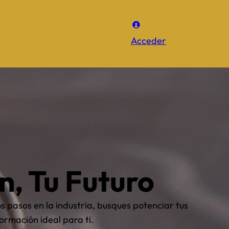
Acceder
n, Tu Futuro
 pasos en la industria, busques potenciar tus
ormación ideal para ti.