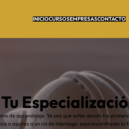
INICIO
CURSOS
EMPRESAS
CONTACTO
 Tu Especializació
ino de aprendizaje. Ya sea que estés dando tus primeros
co o aspires a un rol de liderazgo, aquí encontrarás la f