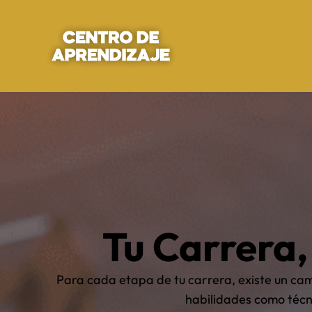
Tu Carrera,
Para cada etapa de tu carrera, existe un cam
habilidades como técni